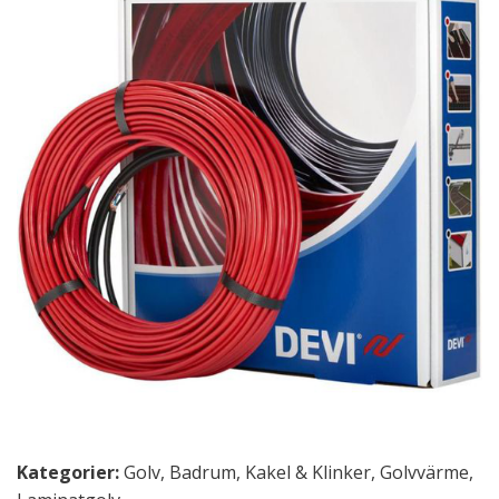
Kategorier:
Golv
,
Badrum
,
Kakel & Klinker
,
Golvvärme
,