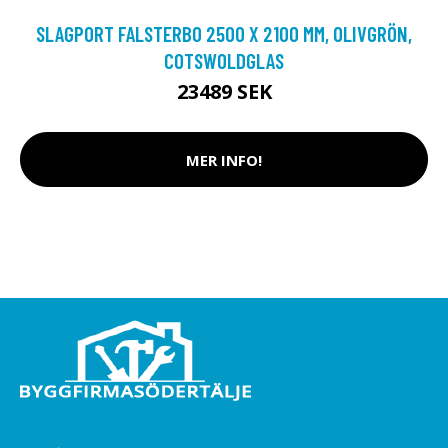
SLAGPORT FALSTERBO 2500 X 2100 MM, OLIVGRÖN,
COTSWOLDGLAS
23489 SEK
MER INFO!