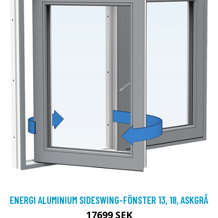
ENERGI ALUMINIUM SIDESWING-FÖNSTER 13, 18, ASKGRÅ
17699 SEK