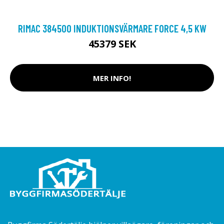
RIMAC 384500 INDUKTIONSVÄRMARE FORCE 4,5 KW
45379 SEK
MER INFO!