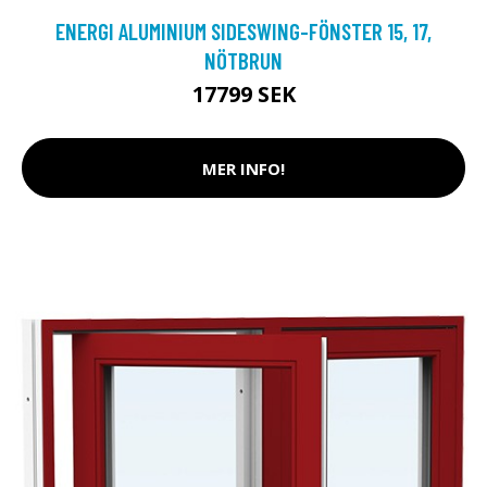
ENERGI ALUMINIUM SIDESWING-FÖNSTER 15, 17,
NÖTBRUN
17799 SEK
MER INFO!