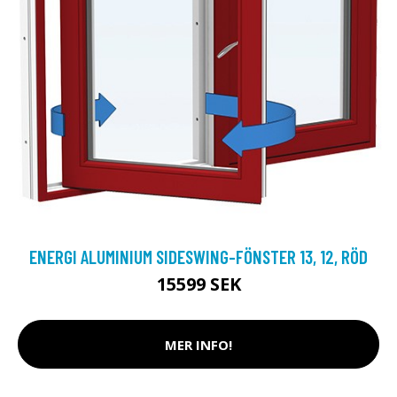
ENERGI ALUMINIUM SIDESWING-FÖNSTER 13, 12, RÖD
15599 SEK
MER INFO!