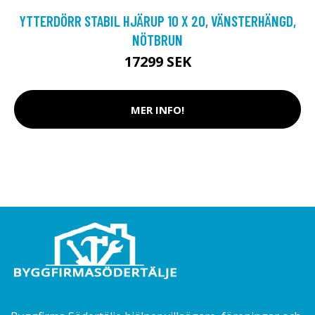
YTTERDÖRR STABIL HJÄRUP 10 X 20, VÄNSTERHÄNGD,
NÖTBRUN
17299 SEK
MER INFO!