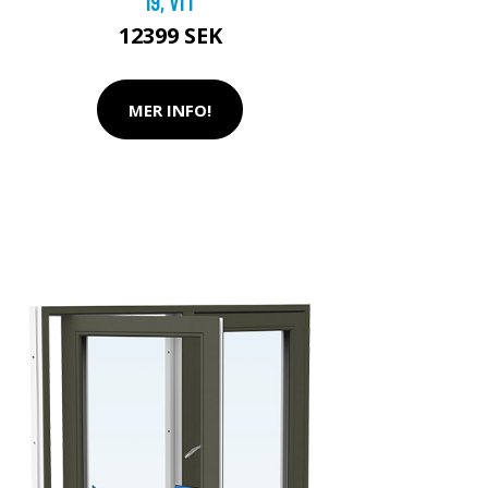
19, VIT
12399 SEK
MER INFO!