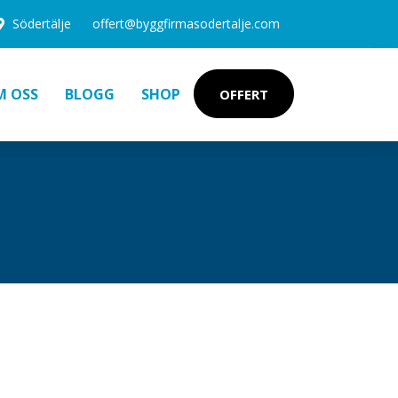
Södertälje
offert@byggfirmasodertalje.com
M OSS
BLOGG
SHOP
OFFERT