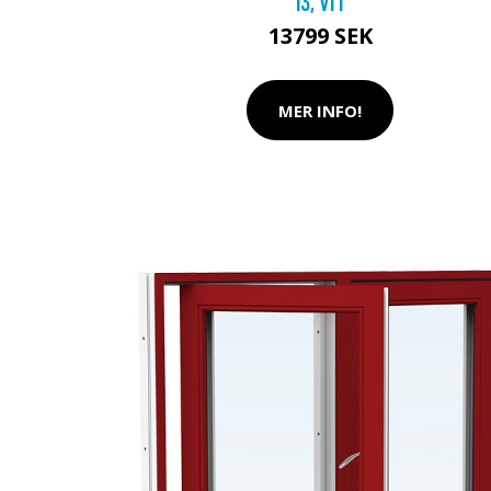
13, VIT
13799 SEK
MER INFO!