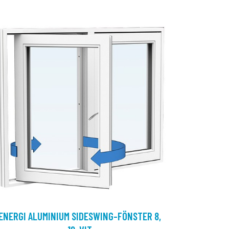
ENERGI ALUMINIUM SIDESWING-FÖNSTER 8,