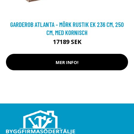
GARDEROB ATLANTA - MÖRK RUSTIK EK 236 CM, 250
CM, MED KORNISCH
17189 SEK
MER INFO!