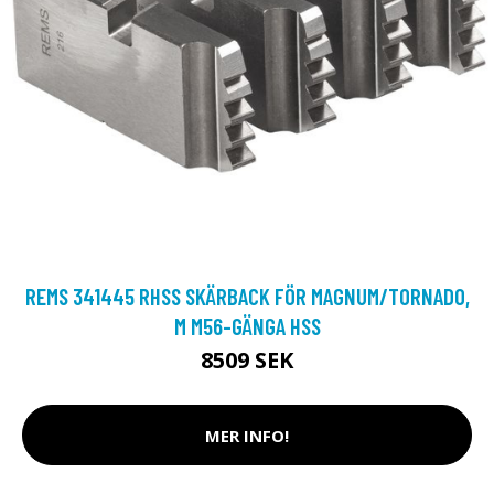
REMS 341445 RHSS SKÄRBACK FÖR MAGNUM/TORNADO,
M M56-GÄNGA HSS
8509 SEK
MER INFO!