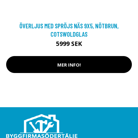
ÖVERLJUS MED SPRÖJS NÄS 9X5, NÖTBRUN,
COTSWOLDGLAS
5999 SEK
MER INFO!