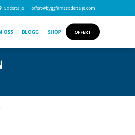
Södertälje
offert@byggfirmasodertalje.com
M OSS
BLOGG
SHOP
OFFERT
N
h