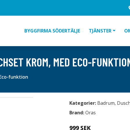
BYGGFIRMA SÖDERTÄLJE
TJÄNSTER
O
CHSET KROM, MED ECO-FUNKTIO
Eco-funktion
Kategorier:
Badrum
,
Dusc
Brand:
Oras
999 SEK