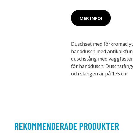
MER INFO!
Duschset med förkromad yta
handdusch med antikalkfunk
duschstång med väggfästen,
för handdusch. Duschstång
och slangen är på 175 cm.
REKOMMENDERADE PRODUKTER