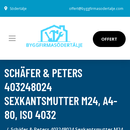
Södertälje
offert@byggfirmasodertalje.com
OFFERT
SCHÄFER & PETERS
403248024
SEXKANTSMUTTER M24, A4-
80, ISO 4032
Schäfer & Peters 403248024 Sexkantsmutter M24,