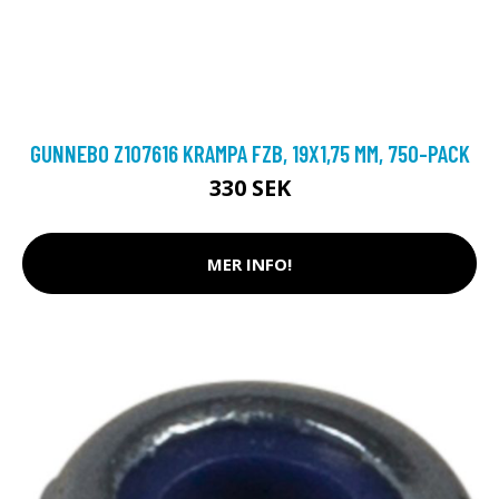
GUNNEBO Z107616 KRAMPA FZB, 19X1,75 MM, 750-PACK
330 SEK
MER INFO!