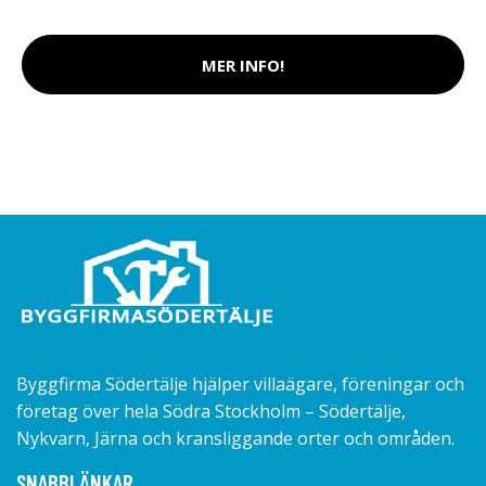
MER INFO!
Byggfirma Södertälje hjälper villaägare, föreningar och
företag över hela Södra Stockholm – Södertälje,
Nykvarn, Järna och kransliggande orter och områden.
SNABBLÄNKAR