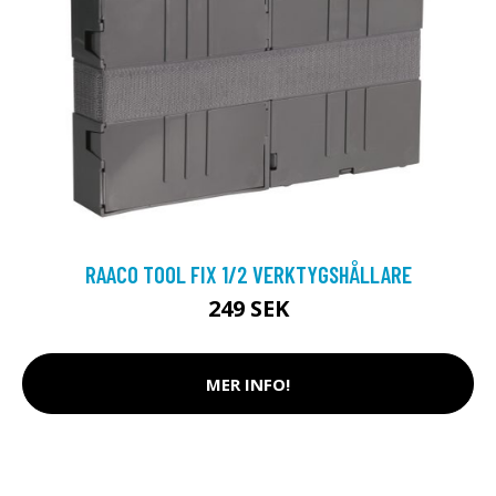
RAACO TOOL FIX 1/2 VERKTYGSHÅLLARE
249 SEK
MER INFO!