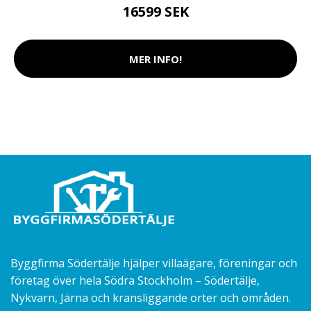
16599 SEK
MER INFO!
Byggfirma Södertälje hjälper villaägare, föreningar och
företag över hela Södra Stockholm – Södertälje,
Nykvarn, Järna och kransliggande orter och områden.