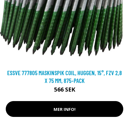
ESSVE 777805 MASKINSPIK COIL, HUGGEN, 15°, FZV 2,8
X 75 MM, 875-PACK
566 SEK
MER INFO!