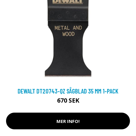
DEWALT DT20743-QZ SÅGBLAD 35 MM 1-PACK
670 SEK
MER INFO!