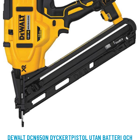
DEWALT DCN650N DYCKERTPISTOL UTAN BATTERI OCH