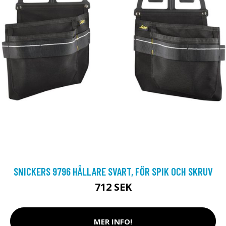
SNICKERS 9796 HÅLLARE SVART, FÖR SPIK OCH SKRUV
712 SEK
MER INFO!