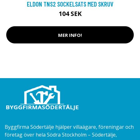
ELDON TNS2 SOCKELSATS MED SKRUV
104 SEK
MER INFO!
Byggfirma Södertälje hjälper villaägare, föreningar och
företag över hela Södra Stockholm – Södertälje,