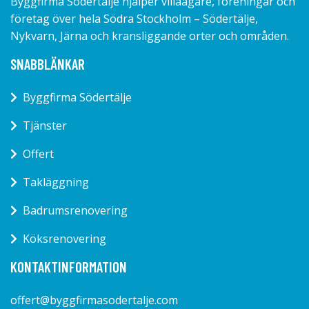
Byggfirma Södertälje hjälper villaägare, föreningar och
företag över hela Södra Stockholm – Södertälje,
Nykvarn, Järna och kransliggande orter och områden.
SNABBLÄNKAR
Byggfirma Södertälje
Tjänster
Offert
Takläggning
Badrumsrenovering
Köksrenovering
KONTAKTINFORMATION
offert@byggfirmasodertalje.com