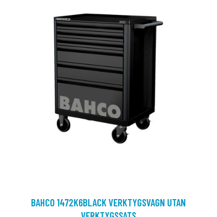
BAHCO 1472K6BLACK VERKTYGSVAGN UTAN
VERKTYGSSATS