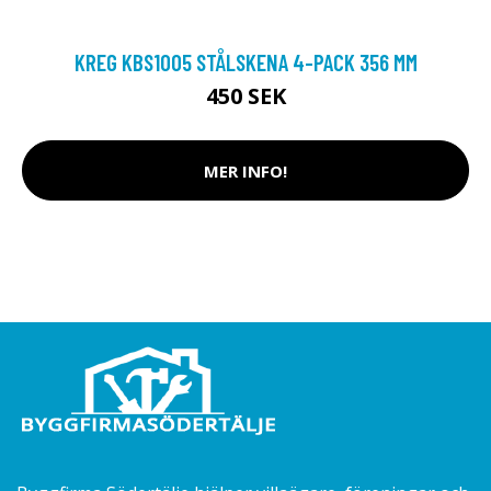
KREG KBS1005 STÅLSKENA 4-PACK 356 MM
450 SEK
MER INFO!