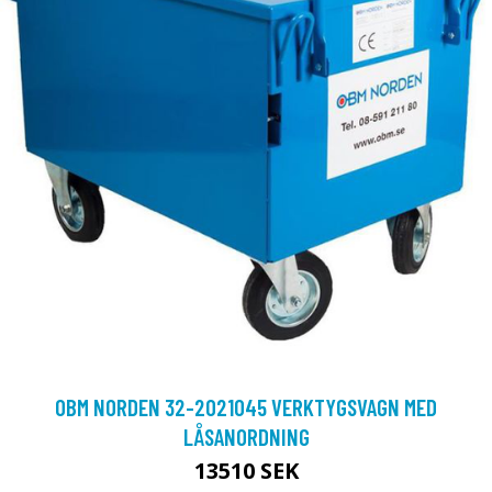
OBM NORDEN 32-2021045 VERKTYGSVAGN MED
LÅSANORDNING
13510 SEK