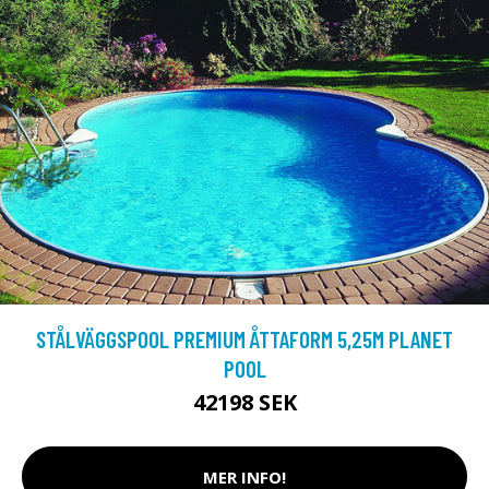
STÅLVÄGGSPOOL PREMIUM ÅTTAFORM 5,25M PLANET
POOL
42198 SEK
MER INFO!