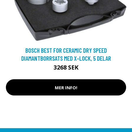
BOSCH BEST FOR CERAMIC DRY SPEED
DIAMANTBORRSATS MED X-LOCK, 5 DELAR
3268 SEK
MER INFO!