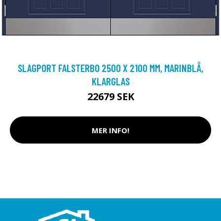
SLAGPORT FALSTERBO 2500 X 2100 MM, MARINBLÅ,
KLARGLAS
22679 SEK
MER INFO!