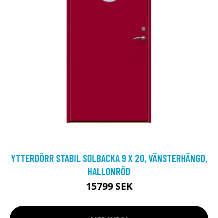
YTTERDÖRR STABIL SOLBACKA 9 X 20, VÄNSTERHÄNGD,
HALLONRÖD
15799 SEK