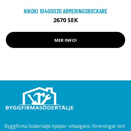
HIKOKI 10400030 ARMERINGSBOCKARE
2670 SEK
MER INFO!
Byggfirma Södertälje hjälper villaägare, föreningar och