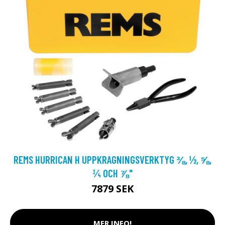
REMS HURRICAN H UPPKRAGNINGSVERKTYG ⅜, ½, ⅝,
¾ OCH ⅞"
7879 SEK
MER INFO!