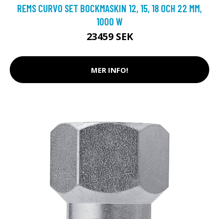
REMS CURVO SET BOCKMASKIN 12, 15, 18 OCH 22 MM,
1000 W
23459 SEK
MER INFO!