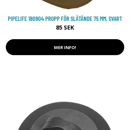
PIPELIFE 180904 PROPP FÖR SLÄTÄNDE 75 MM, SVART
85 SEK
MER INFO!