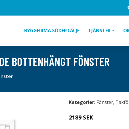
BYGGFIRMA SÖDERTÄLJE
TJÄNSTER
O
NDE BOTTENHÄNGT FÖNSTER
önster
Kategorier:
Fönster
,
Takfö
2189 SEK