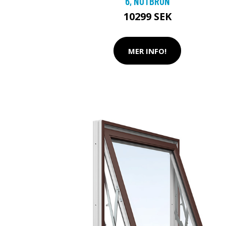
6, NÖTBRUN
10299 SEK
MER INFO!