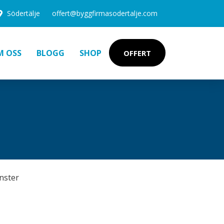
Södertälje
offert@byggfirmasodertalje.com
M OSS
BLOGG
SHOP
OFFERT
nster