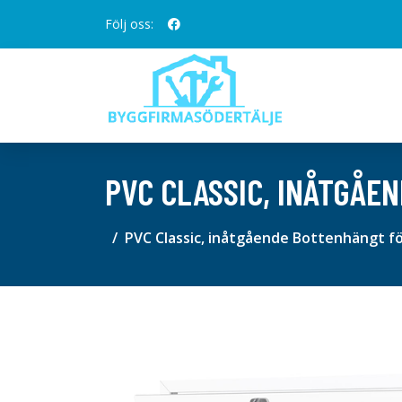
Följ oss:
PVC CLASSIC, INÅTGÅE
PVC Classic, inåtgående Bottenhängt f